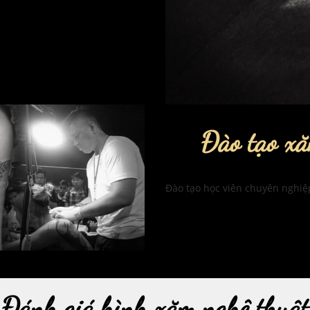
Đào tạo xă
Đào tạo học viên chuyên nghiệ
Đánh giá hình xăm nghệ thuật