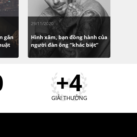
29/11/2020
n gắn
Hình xăm, bạn đồng hành của
huật
người đàn ông “khác biệt”
ghệ
Đôi khi phong cách của đàn ông
phụ kiện
không chỉ thể hiện ra ở trang phục
0
+4
ều
bên ngoài, hay đồng hồ, điện thoại…
n trở
mà chỉ một hình xăm ở cánh tay
cũng...
GIẢI THƯỞNG