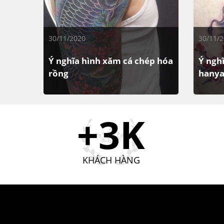
30/11/2020
30/11/
Ý nghĩa hình xăm cá chép hóa
Ý ngh
rồng
hany
Hình xăm cá chép hóa rồng, đó là
Không 
một điều huyền ảo của cá koi Nhật
mặt qu
+3K
Bản và con rồng. ngày nay nó đang
hình nà
rất nổi tiếng trong giới trẻ....
bạn. Mộ
KHÁCH HÀNG