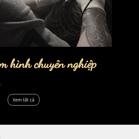
m hình chuyên nghiệp
p
Xem tất cả