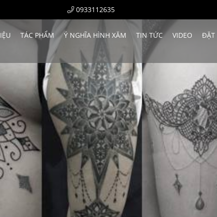
0933112635
HIỆU
TÁC PHẨM
Ý NGHĨA HÌNH XĂM
TIN TỨC
VIDEO
ĐẶT