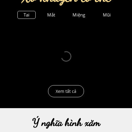
Tai
Mắt
Miệng
Mũi
Xem tất cả
Ý nghĩa hình xăm