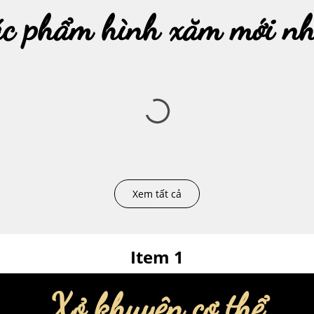
ác phẩm hình xăm mới nh
Xem tất cả
Item 1
Xỏ khuyên cơ thể