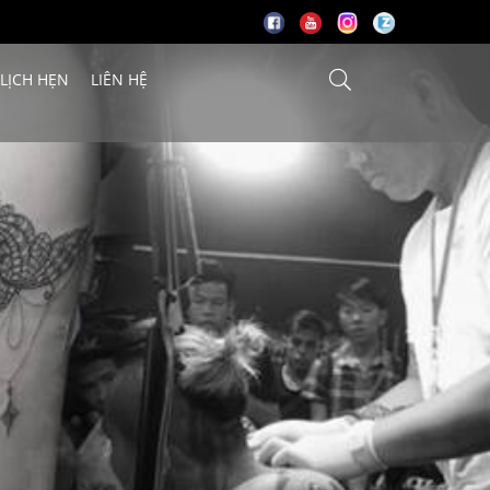
 LỊCH HẸN
LIÊN HỆ