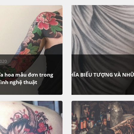
2020
30/11/2020
ƯỢNG VÀ NHỮNG MẪU
ĩa hoa mẫu đơn trong
ình nghệ thuật
Ý nghĩa hoa mẫu đơn t
ỮNG MẪU HÌNH XĂM SÓI ĐẸP
oa vương giả, được mệnh danh
Loài hoa vương giả, được m
 sắc thiên hương, hoa mẫu
thành một trong những hình 
ở thành một trong những hình
c nhiều bạn trẻ lựa chọn khi