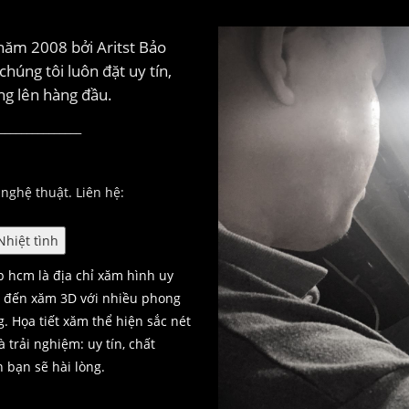
năm 2008 bởi Aritst Bảo
húng tôi luôn đặt uy tín,
àng lên hàng đầu.
_______________
nghệ thuật. Liên hệ:
hiệt tình
tp hcm là địa chỉ xăm hình uy
t đến xăm 3D với nhiều phong
. Họa tiết xăm thể hiện sắc nét
trải nghiệm: uy tín, chất
 bạn sẽ hài lòng.