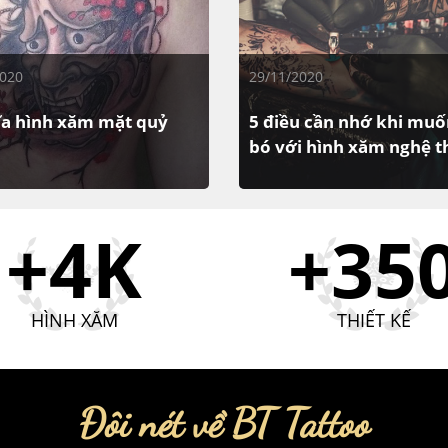
2020
29/11/2020
ĩa hình xăm mặt quỷ
5 điều cần nhớ khi muố
a
bó với hình xăm nghệ t
phải ai cũng dám xăm hình
Bên cạnh tóc tai, hình xăm n
ỷ này, nếu bạn dám và xăm
thuật đã dần trở thành thứ “
+4K
+35
y, chứng tỏ đó là cá tính của
bất ly thân” phổ biến của nhi
t số quan niệm cho...
người trong gần một thập niê
lại...
HÌNH XĂM
THIẾT KẾ
Đôi nét về BT Tattoo