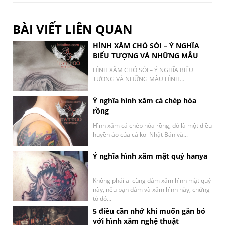
BÀI VIẾT LIÊN QUAN
HÌNH XĂM CHÓ SÓI – Ý NGHĨA
BIỂU TƯỢNG VÀ NHỮNG MẪU
HÌNH XĂM SÓI ĐẸP NHẤT
HÌNH XĂM CHÓ SÓI – Ý NGHĨA BIỂU
TƯỢNG VÀ NHỮNG MẪU HÌNH...
Ý nghĩa hình xăm cá chép hóa
rồng
Hình xăm cá chép hóa rồng, đó là một điều
huyền ảo của cá koi Nhật Bản và...
Ý nghĩa hình xăm mặt quỷ hanya
Không phải ai cũng dám xăm hình mặt quỷ
này, nếu bạn dám và xăm hình này, chứng
tỏ đó...
5 điều cần nhớ khi muốn gắn bó
với hình xăm nghệ thuật