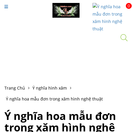
0
Menu
Trang chủ
Giới thiệu
Tác phẩm
Open submenu
Ý nghĩa hình xăm
Tin tức
Video
Trang Chủ
Ý nghĩa hình xăm
Đặt Lịch Hẹn
Ý nghĩa hoa mẫu đơn trong xăm hình nghệ thuật
Liên hệ
Ý nghĩa hoa mẫu đơn
trong xăm hình nghệ