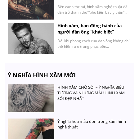
Bên cạnh tóc tai, hình xăm nghệ thuật đã
dần trở thành thứ “phụ kiện bất ly thân”...
Hình xăm, bạn đồng hành của
người đàn ông “khác biệt”
Đôi khi phong cách của đàn ông không chỉ
thể hiện ra ở trang phục bên...
Ý NGHĨA HÌNH XĂM MỚI
HÌNH XĂM CHÓ SÓI – Ý NGHĨA BIỂU
TƯỢNG VÀ NHỮNG MẪU HÌNH XĂM
SÓI ĐẸP NHẤT
Ý nghĩa hoa mẫu đơn trong xăm hình
nghệ thuật